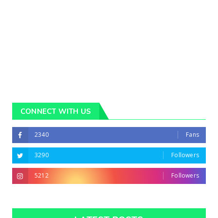
CONNECT WITH US
2340
Fans
3290
Followers
5212
Followers